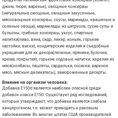
джем, пюре, варенье), овощные консервы
(натуральные овощные, овощные закусочные,
мясоовощные консервы, соусы, маринады, квашеные и
соленые овощи), мармелады из цитрусов, сухие супы и
бульоны, грибные консервы, уксус, спиртные
напитки(пиво, вина, сидр, ликер, коньяк, горькие
настойки, виски), кондитерские изделия и съедобные
украшения для их декора(печенье, пряники, булочки,
крема, покрытия), горькие содовые напитки, изделия из
мяса(колбасы, паштеты, сардельки, сосиски, вареное
мясо, мясные деликатесы), замороженные десерты.
Влияние на организм человека:
Добавка Е150d является наиболее опасной среди
добавок класса Е150. Существует ряд исследований,
которые утверждают, что добавка является слабым
канцерогеном, т.е. может приводить к раковым
заболеваниям. Во многих штатах США производителей