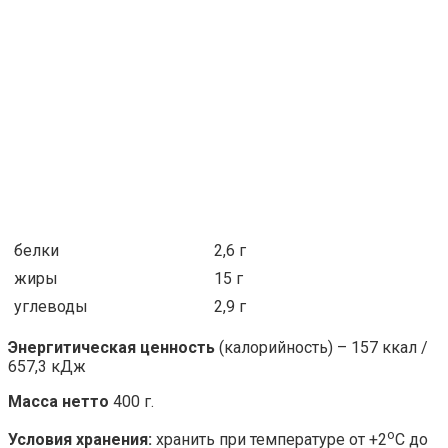
белки
2,6 г
жиры
15 г
углеводы
2,9 г
Энергитическая ценность
(калорийность) – 157 ккал /
657,3 кДж
Масса нетто
400 г.
о
Условия хранения:
хранить при температуре от +2
С до