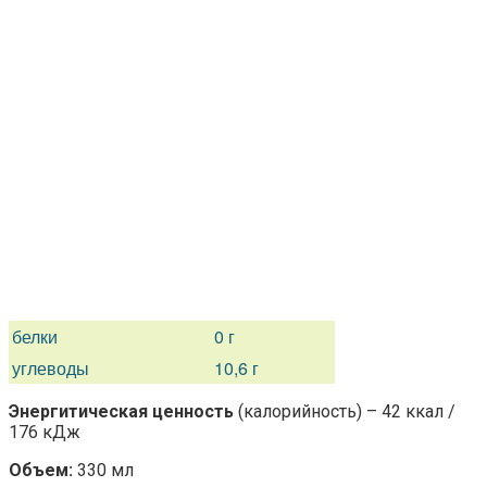
белки
0 г
углеводы
10,6 г
Энергитическая ценность
(калорийность) – 42 ккал /
176 кДж
Объем:
330 мл