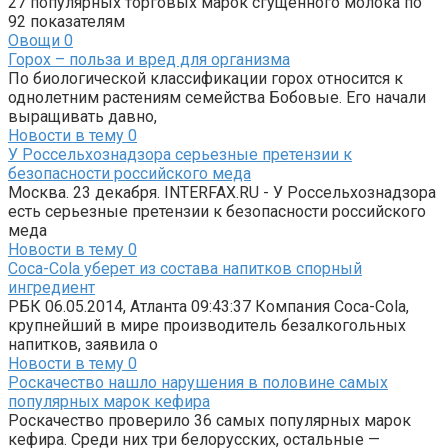
27 популярных торговых марок сгущенного молока по
92 показателям
Овощи
0
Горох – польза и вред для организма
По биологической классификации горох относится к
однолетним растениям семейства Бобовые. Его начали
выращивать давно,
Новости в тему
0
У Россельхознадзора серьезные претензии к
безопасности российского меда
Москва. 23 декабря. INTERFAX.RU - У Россельхознадзора
есть серьезные претензии к безопасности российского
меда
Новости в тему
0
Coca-Cola уберет из состава напитков спорный
ингредиент
РБК 06.05.2014, Атланта 09:43:37 Компания Coca-Cola,
крупнейший в мире производитель безалкогольных
напитков, заявила о
Новости в тему
0
Роскачество нашло нарушения в половине самых
популярных марок кефира
Роскачество проверило 36 самых популярных марок
кефира. Среди них три белорусских, остальные —