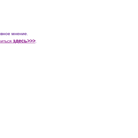
тивное мнение.
здесь>>>
миться
.