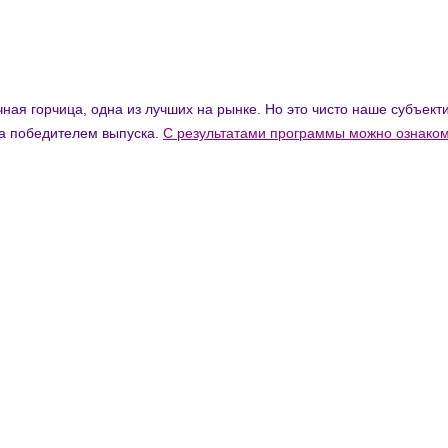
ичная горчица, одна из лучших на рынке. Но это чисто наше субъек
ла победителем выпуска.
С результатами программы можно ознако