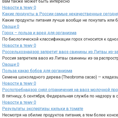
Вам также может быть интересно
Новости в тему
0
Какие продукты в России самые некачественные сегодн
Какие продукты питания лучше вообще не покупать или бр
Овощи
0
Горох – польза и вред для организма
По биологической классификации горох относится к одно
Новости в тему
0
Россельхознадзор запретит ввоз свинины из Литвы из-з
Россия запретила ввоз из Литвы свинины из-за распрос
Овощи
0
Польза какао бобов для организма
Семена шоколадного дерева (Theobroma cacao) — кладез
Новости в тему
0
Роспотребнадзор снял ограничения на ввоз молочной про
В пятницу, 6 сентября, Федеральная служба по надзору в
Новости в тему
0
Результаты экспертизы кильки в томате
Несмотря на обилие продуктов питания, а тем более консе