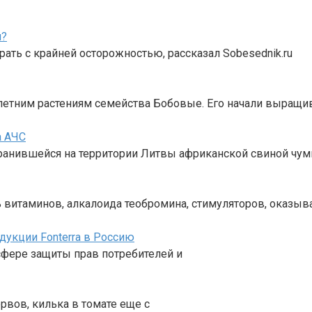
я?
ать с крайней осторожностью, рассказал Sobesednik.ru
летним растениям семейства Бобовые. Его начали выращив
а АЧС
транившейся на территории Литвы африканской свиной чу
ь витаминов, алкалоида теобромина, стимуляторов, оказы
дукции Fonterra в Россию
 сфере защиты прав потребителей и
рвов, килька в томате еще с