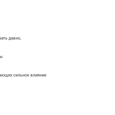
ать давно,
мы
вающих сильное влияние