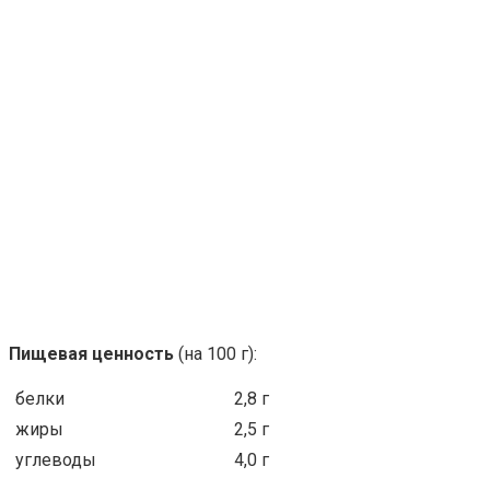
Пищевая ценность
(на 100 г):
белки
2,8 г
жиры
2,5 г
углеводы
4,0 г