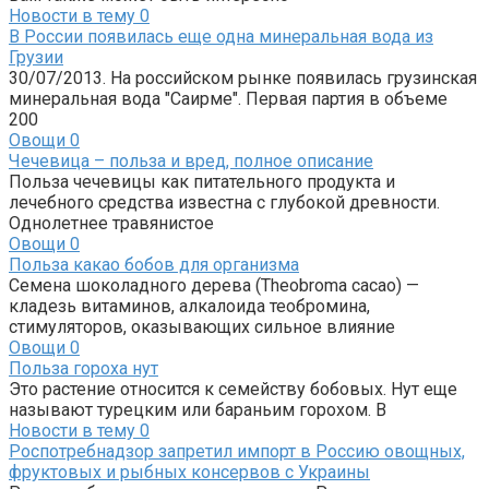
Новости в тему
0
В России появилась еще одна минеральная вода из
Грузии
30/07/2013. На российском рынке появилась грузинская
минеральная вода "Саирме". Первая партия в объеме
200
Овощи
0
Чечевица – польза и вред, полное описание
Польза чечевицы как питательного продукта и
лечебного средства известна с глубокой древности.
Однолетнее травянистое
Овощи
0
Польза какао бобов для организма
Семена шоколадного дерева (Theobroma cacao) —
кладезь витаминов, алкалоида теобромина,
стимуляторов, оказывающих сильное влияние
Овощи
0
Польза гороха нут
Это растение относится к семейству бобовых. Нут еще
называют турецким или бараньим горохом. В
Новости в тему
0
Роспотребнадзор запретил импорт в Россию овощных,
фруктовых и рыбных консервов с Украины