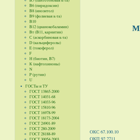
B5 (пантотеновая к-та)
B6 (пиридоксин)
B8 (инозитол)
B9 (фолиевая к-та)
B10
М
B12 (цианокобаламин)
Bт (B11, карнитин)
С (аскорбиновая к-та)
D (кальциферолы)
E (токоферол)
F
Н (биотин, B7)
К (нафтохиноны)
N
P (рутин)
U
ГОСТы и ТУ
ГОСТ 13865-2000
ГОСТ 14031-68
ГОСТ 14033-96
ГОСТ 15810-96
ГОСТ 16978-99
ГОСТ 18173-2004
ГОСТ 24901-89
ГОСТ 280-2009
ОКС 67.100.10
ГОСТ 28188-89
ОКП 92 2711
ГОСТ 30054-2003