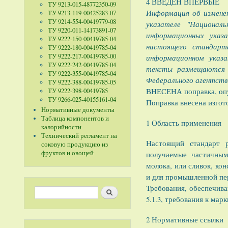
4 ВВЕДЕН ВПЕРВЫЕ
ТУ 9213-015-48772350-09
Информация об измене
ТУ 9213-119-00425283-07
ТУ 9214-554-00419779-08
указателе "Национал
ТУ 9220-011-14173891-07
информационных указ
ТУ 9222-150-00419785-04
настоящего стандарт
ТУ 9222-180-00419785-04
ТУ 9222-217-00419785-00
информационном указ
ТУ 9222-242-00419785-04
тексты размещаются 
ТУ 9222-355-00419785-04
Федерального агентств
ТУ 9222-388-00419785-05
ВНЕСЕНА поправка, опу
ТУ 9222-398-00419785
ТУ 9266-025-40155161-04
Поправка внесена изгот
Нормативные документы
Таблица компонентов и
1 Область применения
калорийности
Технический регламент на
Настоящий стандарт р
соковую продукцию из
фруктов и овощей
получаемые частичным
молока, или сливок, ко
и для промышленной пе
Требования, обеспечиваю
Форма поиска
Поиск
5.1.3, требования к марки
2 Нормативные ссылки