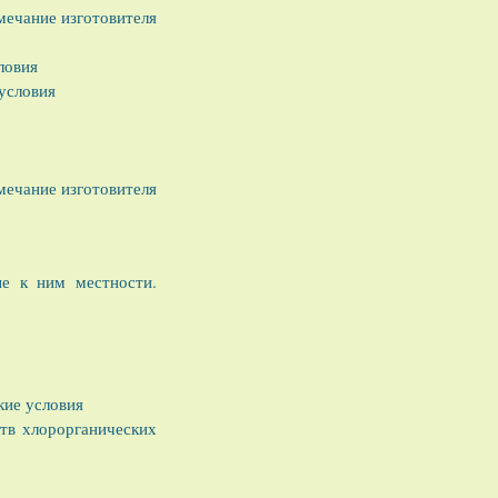
имечание изготовителя
ловия
условия
имечание изготовителя
ые к ним местности.
кие условия
тв хлорорганических