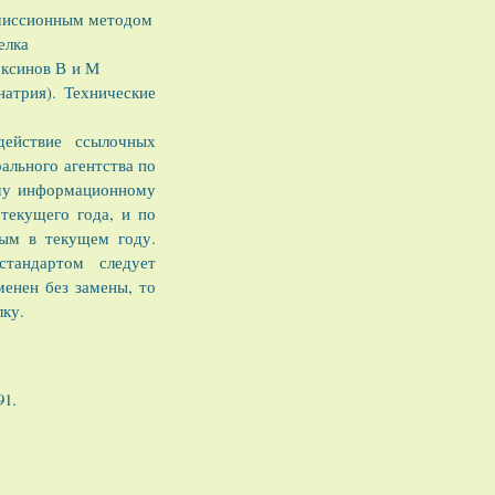
эмиссионным методом
елка
оксинов В и М
атрия). Технические
действие ссылочных
ального агентства по
ому информационному
текущего года, и по
ым в текущем году.
тандартом следует
енен без замены, то
лку.
91.