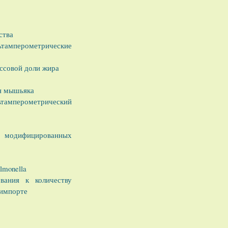
ства
тамперометрические
ссовой доли жира
я мышьяка
ьтамперометрический
и модифицированных
lmonella
вания к количеству
 импорте