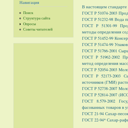
Навигация
В настоящем стандарте
ГОСТ Р 51074-2003 Про
Поиск
Структура сайта
ГОСТ Р 51232-98 Вода п
Опросы
ГОСТ Р 51301-99 Прод
Советы читателей
методы определения сод
ГОСТ Р 51452-99 Консе
ГОСТ Р 51474-99 Упаков
ГОСТ Р 51766-2001 Сыр
ГОСТ Р 51962-2002 Пр
метод определения мас
ГОСТ Р 52054-2003 Моло
ГОСТ Р 52173-2003 С
источников (ГМИ) раст
ГОСТ Р 52738-2007 Моло
ГОСТ Р 52814-2007 (ИСО
ГОСТ 8.579-2002 Госу
фасованных товаров в у
ГОСТ 21-94 Сахар-песок
ГОСТ 22-94* Сахар-рафи
______________