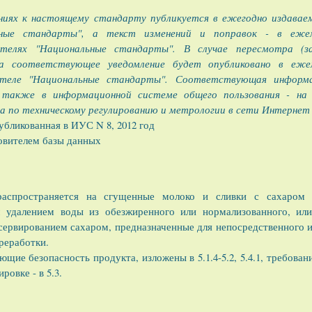
ниях к настоящему стандарту публикуется в ежегодно издава
ьные стандарты", а текст изменений и поправок - в ежем
ателях "Национальные стандарты". В случае пересмотра (
а соответствующее уведомление будет опубликовано в еже
ателе "Национальные стандарты". Соответствующая информа
также в информационной системе общего пользования - на
а по техническому регулированию и метрологии в сети Интернет
бликованная в ИУС N 8, 2012 год
овителем базы данных
аспространяется на сгущенные молоко и сливки с сахаром (
 удалением воды из обезжиренного или нормализованного, или
нсервированием сахаром, предназначенные для непосредственного 
реработки.
щие безопасность продукта, изложены в 5.1.4-5.2, 5.4.1, требования 
ровке - в 5.3.