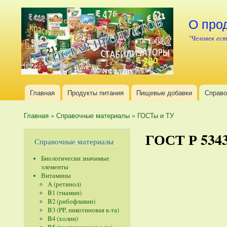
О про
"Человек ест
Главная
Продукты питания
Пищевые добавки
Справо
Главное меню
Главная
»
Справочные материалы
»
ГОСТы и ТУ
Вы здесь
ГОСТ Р 5343
Справочные материалы
Биологически значимые
элементы
Витамины
A (ретинол)
B1 (тиамин)
B2 (рибофлавин)
B3 (PP, никотиновая к-та)
B4 (холин)