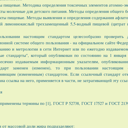
ы пищевые. Методика определения токсичных элементов атомно-
ты молочные для детского питания. Методы определения общего б
кты пищевые. Методы выявления и определения содержания афлат
й лимоннокислый трехзамещенный 5,5-водный пищевой (цитрат н
льзовании настоящим стандартом целесообразно проверить 
онной системе общего пользования - на официальном сайте Федер
ванию и метрологии в сети Интернет или по ежегодно издаваем
ые стандарты", который опубликован по состоянию на 1 января 
есячно издаваемым информационным указателям, опубликованн
дарт заменен (изменен), то при пользовании настоящим с
еняющим (измененным) стандартом. Если ссылочный стандарт отм
на ссылка на него, применяется в части, не затрагивающей эту ссы
ия
применены термины по [1], ГОСТ Р 52738, ГОСТ 17527 и ГОСТ 213
 от массовой доли жира подразделяют: