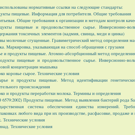
 использованы нормативные ссылки на следующие стандарты:
дукты пищевые. Информация для потребителя. Общие требования
итьевая. Общие требования к организации и методам контроля каче
укты пищевые и продовольственное сырье. Инверсионно-воль
ержания токсичных элементов (кадмия, свинца, меди и цинка)
рвы молочные сгущенные. Гравиметрический метод определения ма
ка. Маркировка, указывающая на способ обращения с грузами
ье и продукты пищевые. Атомно-абсорбционный метод определени
одукты пищевые и продовольственное сырье. Инверсионно-вол
совой концентрации мышьяка
ко коровье сырое. Технические условия
ырье и продукты пищевые. Метод идентификации генетическ
ительного происхождения
ко и продукты переработки молока. Термины и определения
 6579:2002) Продукты пищевые. Метод выявления бактерий рода Sa
дарственная система обеспечения единства измерений. Требо
паковках любого вида при их производстве, расфасовке, продаже и
. Технические условия
над. Технические условия