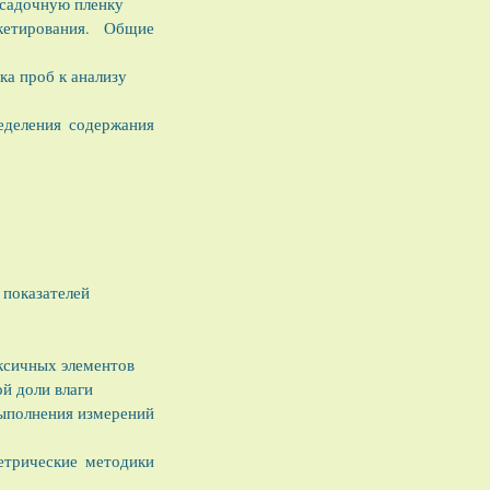
усадочную пленку
етирования. Общие
а проб к анализу
еделения содержания
 показателей
ксичных элементов
й доли влаги
ыполнения измерений
етрические методики