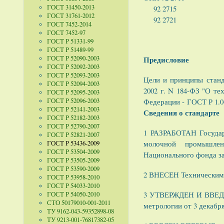
ГОСТ 31450-2013
92 2715
ГОСТ 31761-2012
92 2721
ГОСТ 7452-2014
ГОСТ 7452-97
ГОСТ Р 51331-99
ГОСТ Р 51489-99
ГОСТ Р 52090-2003
Предисловие
ГОСТ Р 52092-2003
ГОСТ Р 52093-2003
Цели и принципы станд
ГОСТ Р 52094-2003
2002 г. N 184-ФЗ "О те
ГОСТ Р 52095-2003
ГОСТ Р 52096-2003
Федерации - ГОСТ Р 1.0
ГОСТ Р 52141-2003
Сведения о стандарте
ГОСТ Р 52182-2003
ГОСТ Р 52790-2007
1 РАЗРАБОТАН Государ
ГОСТ Р 52821-2007
молочной промышлен
ГОСТ Р 53436-2009
ГОСТ Р 53504-2009
Национального фонда з
ГОСТ Р 53505-2009
ГОСТ Р 53590-2009
2 ВНЕСЕН Техническим 
ГОСТ Р 53958-2010
ГОСТ Р 54033-2010
3 УТВЕРЖДЕН И ВВЕДЕН
ГОСТ Р 54050-2010
СТО 50179010-001-2011
метрологии от 3 декабря 
ТУ 9162-043-59352898-08
ТУ 9213-001-76817382-05